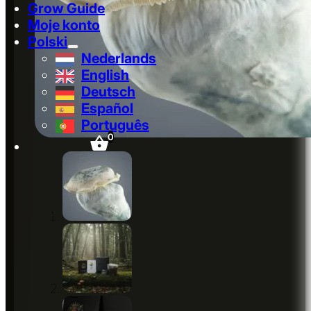
Grow Guide
Moje konto
Polski
Nederlands
English
Deutsch
Español
Português
0