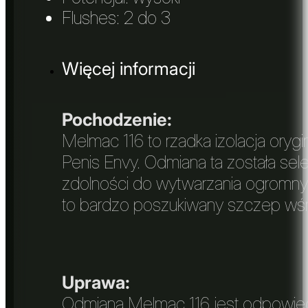
Flushes: 2 do 3
Więcej informacji
Pochodzenie:
Melmac 116 to rzadka izolacja ory
Penis Envy. Odmiana ta została se
zdolności do wytwarzania ogromnyc
to bardzo poszukiwany szczep wś
Uprawa:
Odmiana Melmac 116 jest odpowied