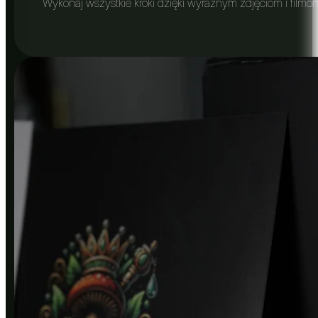
Wykonaj wszystkie kroki dzięki wyraźnym zdjęciom i filmom