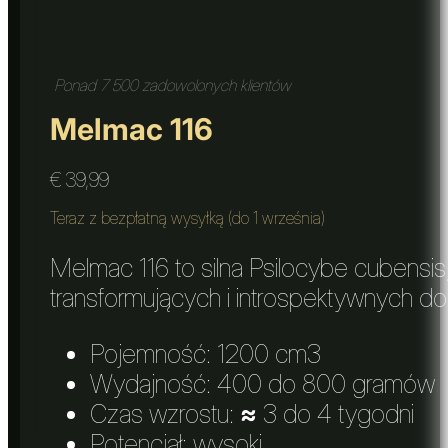
Ponad 7 500 zadowolonych klientów
Melmac 116
€
39,99
Teraz z bezpłatną wysyłką (do 1 września)
Melmac 116 to silna Psilocybe cubensi
transformujących i introspektywnych d
Pojemność: 1200 cm3
Wydajność: 400 do 800 gramów
Czas wzrostu:
≈
3 do 4 tygodni
Potencjał: wysoki