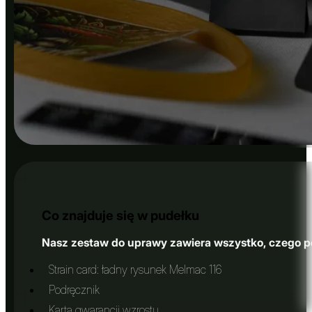
Co znajduje się w pudełku
Nasz zestaw do uprawy zawiera wszystko, czego po
Strain card: ładny rysunek Melmac 116
Podręcznik
Karta gwarancji wzrostu