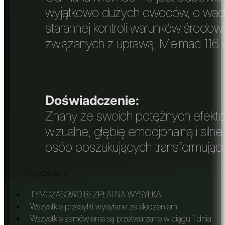
wyjątkowo dużych owoców, o wadz
starannej kontroli warunków środo
związanych z uprawą, Melmac 116 of
Doświadczenie:
Znany ze swoich potężnych efektów
wizualne, głębię emocjonalną i sil
osób poszukujących transformujące
Wyprzedane
TYMCZASOWO BEZPŁATNA WYSYŁKA
Wszystkie przesyłki wysyłane ze śledzeniem
Wszystkie zamówienia są przetwarzane w ciągu 1 dnia.