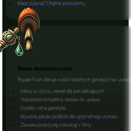
Masz pytania? Chętnie pomożemy.
Nowe doświadczenie.
Royale Flush oferuje wybór stabilnych genetycznie, unika
Łatwy w użyciu, nawet dla początkujących
Najbardziej kompletny zestaw do uprawy
Rzadka i silna genetyka
Wysokiej jakości podłoże dla optymalnego wzrostu
Zawiera przejrzystą instrukcję + filmy