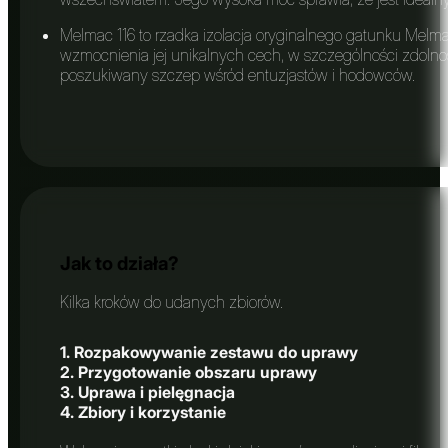
Melmac 116 to rzadka izolacja oryginalnego gatunku Melm
wzmocnienia jej unikalnych cech, w szczególności zdolno
poszukiwany szczep wśród entuzjastów i hodowców.
Jak to działa?
Kilka kroków do udanych zbiorów.
1. Rozpakowywanie zestawu do uprawy
2. Przygotowanie obszaru uprawy
3. Uprawa i pielęgnacja
4. Zbiory i korzystanie