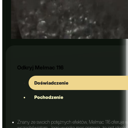
Golden Bluey Vuitton
Odkryj Melmac 116
Doświadczenie
Pochodzenie
Znany ze swoich potężnych efektów, Melmac 116 oferuje wc
wszechświatem. Jego wysoka moc sprawia, że jest idealny