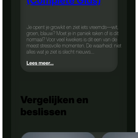
(Complete Gids)
Je opent je growkit en ziet iets vreemds—wit,
groen, blauw? Moet je in paniek raken of is dit
normaal? Voor veel kwekers is dit een van de
meest stressvolle momenten. De waarheid: niet
alles wat je ziet is slecht nieuws.…
Lees meer...
Vergelijken en
beslissen