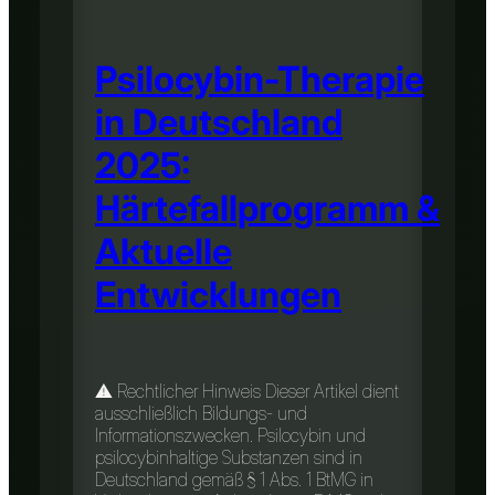
Psilocybin-Therapie
in Deutschland
2025:
Härtefallprogramm &
Aktuelle
Entwicklungen
⚠️ Rechtlicher Hinweis Dieser Artikel dient
ausschließlich Bildungs- und
Informationszwecken. Psilocybin und
psilocybinhaltige Substanzen sind in
Deutschland gemäß § 1 Abs. 1 BtMG in