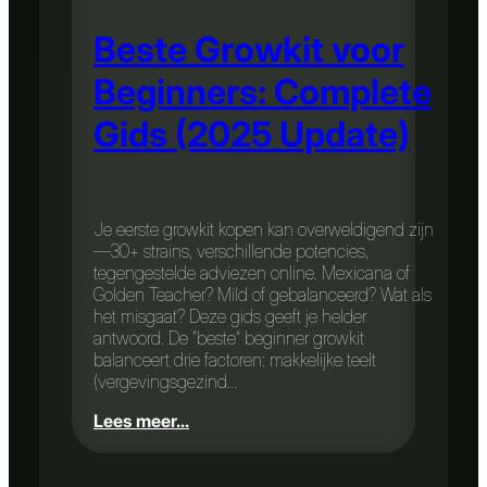
Beste Growkit voor
Beginners: Complete
Gids (2025 Update)
Je eerste growkit kopen kan overweldigend zijn
—30+ strains, verschillende potencies,
tegengestelde adviezen online. Mexicana of
Golden Teacher? Mild of gebalanceerd? Wat als
het misgaat? Deze gids geeft je helder
antwoord. De “beste” beginner growkit
balanceert drie factoren: makkelijke teelt
(vergevingsgezind…
Lees meer...