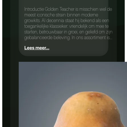
Introductie Golden Teacher is misschien wel de
meest iconische strain binnen moderne
growkits. Al decennia staat hij bekend als een
toegankelijke klassieker: vriendelijk om mee te
starten, betrouwbaar in groei, en geliefd om zijn
gebalanceerde beleving. In ons assortiment is…
Lees meer...