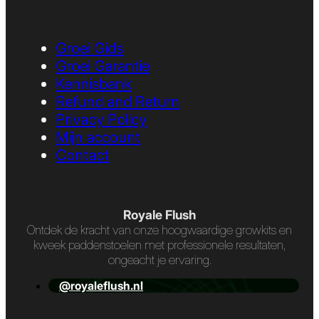
Groei Gids
Groei Garantie
Kennisbank
Refund and Return
Privacy Policy
Mijn account
Contact
Royale Flush
Ontdek de kracht van onze hoogwaardige growkits en
kweek paddenstoelen met professionele resultaten,
ongeacht je ervaring.
@royaleflush.nl