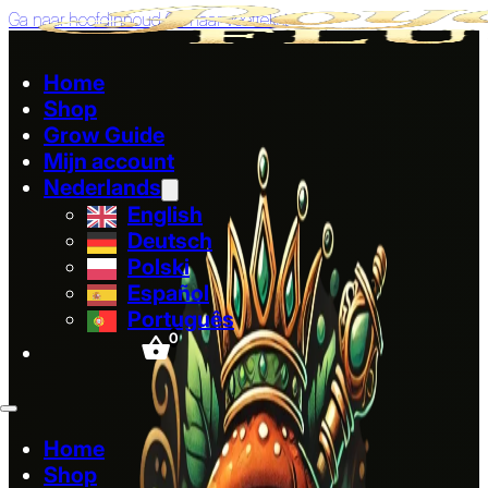
Ga naar hoofdinhoud
Ga naar voettekst
Home
Shop
Grow Guide
Mijn account
Nederlands
English
Deutsch
Polski
Español
Português
0
Home
Shop