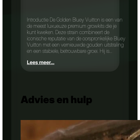
Introductie De Golden Bluey Vuitton is een van
de meest luxueuze premium growkits die je
kunt kweken. Deze strain combineert de
iconische reputatie van de oorspronkelijke Bluey
Vuitton met een vernieuwde gouden uitstraling
en een stabiele, betrouwbare groei. Hij is…
Lees meer...
Advies en hulp