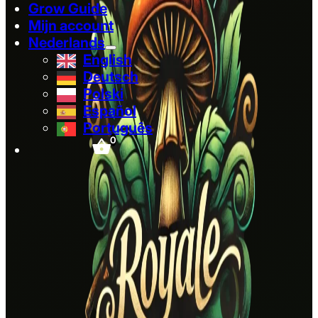
Grow Guide
Mijn account
Nederlands
English
Deutsch
Polski
Español
Português
0