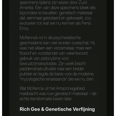
specimens tijdens zijn reizen door Zuid-
Amerika. Één van deze specimens bleek iets
bijzonders te bevatten: genetisch materiaal
dat, eenmaal geïsoleerd en gekweekt, zou
evolueren tot wat we nu kennen als Penis
Envy.
McKenna’s rol in de psychedelische
geschiedenis kan niet worden overschat. Hij
was niet alleen een verzamelaar, maar een
filosoof en voorstander van verantwoord
gebruik van psilocybine voor
bewustzijnsexploratie. Zijn werk bracht
paddenstoelcultivatie naar een breder
publiek en legde de basis voor de moderne
“mycologische renaissance” die we nu zien.
Wat McKenna uit het Amazonegebied
meebracht was ruw genetisch materiaal – de
echte transformatie kwam later.
Rich Gee & Genetische Verfijning