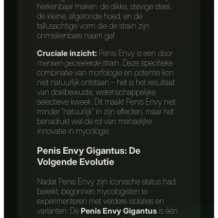
herkenbaar maken: de dikke, stevige steel,
de kleine, afgeronde hoed, en de
fallusachtige vorm die de strain zijn
onmiskenbare naam gaf.
Cruciale inzicht:
Penis Envy is een
door
mensen gecreëerde
strain. Deze specifieke
combinatie van morfologie en potentie kon
niet natuurlijk ontstaan – het is het resultaat
van doelbewuste, wetenschappelijke
selectieve kweek. Dit maakt Penis Envy niet
minder “natuurlijk” in zijn effecten, maar het
benadrukt wel de rol van menselijke
innovatie in mycologie.
Penis Envy Gigantus: De
Volgende Evolutie
Nadat Penis Envy zijn iconische status had
bereikt, begonnen mycologisten te
experimenteren met verdere isolaties en
varianten. De
Penis Envy Gigantus
is één