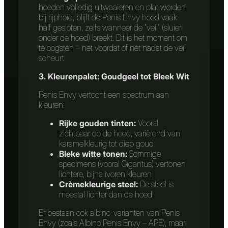
hoeden volledig uitwaaieren en plat worden
bij rijpheid, blijft de Penis Envy hoed vaak
half gesloten, zelfs wanneer de “veil” (sluier
onder de hoed) breekt. Dit is het moment om
te oogsten – net voordat of net nadat de veil
scheurt.
3. Kleurenpalet: Goudgeel tot Bleek Wit
Penis Envy vertoont een spectrum aan
kleuren:
Rijke gouden tinten:
Vooral
zichtbaar op de hoed, variërend van
karamelkleurig tot diep goud
Bleke witte tonen:
Sommige
specimens (vooral Gigantus) vertonen
lichtere, bijna ivoren kleuren
Crèmekleurige steel:
De steel is
meestal lichter dan de hoed
Er bestaan ook albino-varianten van Penis
Envy (zoals Albino Penis Envy – APE), maar