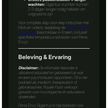
wachten:
Gigantus vruchten kunnen
2-3 dagen langer nodig hebben om
volgroeid te zijn
Voor complete stap-voor-stap instructies met
foto’s en video’s, raadpleeg de
Royale Flush
Growguide
(beschikbaar in 6 talen, inclusief
specifieke temperatuur-adviezen voor Penis
Envy).
Beleving & Ervaring
Disclaimer:
De informatie hieronder is
uitsluitend educatief en gebaseerd op wat
ervaren psychonauten rapporteren. Dit is niet
bedoeld als medisch, therapeutisch of
gebruiksadvies. Royale Flush verkoopt
growkits voor mycologische en educatieve
doeleinden.
Penis Envy Gigantus is niet bedoeld voor