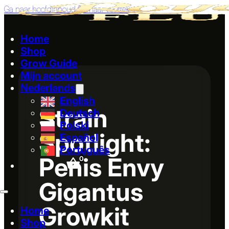
Ga naar hoofdinhoud
Ga naar voettekst
Home
Shop
Grow Guide
Mijn account
Nederlands
English
Strain
Deutsch
Polski
Spotlight:
Español
Português
Penis Envy
0
Gigantus
Growkit
Home
Shop