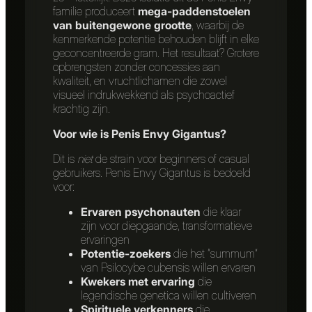
familie produceert
mega-paddenstoelen
van buitengewone grootte
, waarbij de
kenmerkende potentie behouden blijft in elke
geconcentreerde gram. Het resultaat? Grotere
opbrengsten zonder concessies aan
kwaliteit, en vruchtlichamen die zowel
visueel indrukwekkend als psychoactief
krachtig zijn.
Voor wie is Penis Envy Gigantus?
Dit is
niet
de strain voor beginners of casual
gebruikers. Penis Envy Gigantus is bedoeld
voor:
Ervaren psychonauten
die klaar
zijn voor diepgaande, transformatieve
ervaringen
Potentie-zoekers
die het “summum”
van Psilocybe cubensis willen ervaren
Kwekers met ervaring
die
legendische genetica willen cultiveren
Spirituele verkenners
die