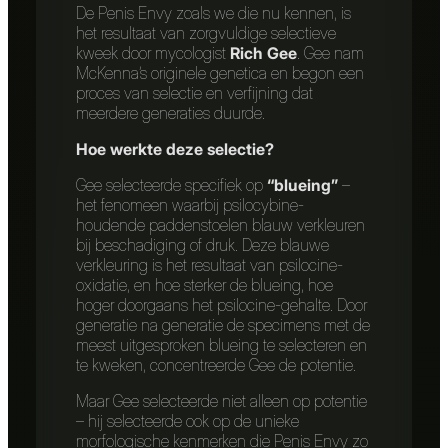
De Penis Envy zoals we die nu kennen, is
het resultaat van zorgvuldige selectieve
kweek door mycologist
Rich Gee
. Gee nam
McKenna’s originele genetica en begon een
proces van selectie en verfijning dat
meerdere generaties duurde.
Hoe werkte deze selectie?
Gee selecteerde specifiek op
“blueing”
–
het fenomeen waarbij psilocybine-
houdende paddenstoelen blauw verkleuren
bij beschadiging of druk. Deze blauwe
verkleuring is het resultaat van psilocine-
oxidatie, en hoe sterker de blueing, hoe
hoger doorgaans het psilocine-gehalte. Door
generatie na generatie de specimens met de
meest uitgesproken blueing te selecteren en
te kweken, concentreerde Gee de potentie.
Maar Gee selecteerde niet alleen op potentie
– hij selecteerde ook op de unieke
morfologische kenmerken die Penis Envy zo