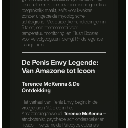
resultaat: een kit die deze iconische genetica
toegankelijk maakt, zelfs voor kwekers
zonder uitgebreide mycologische
achtergrond. Met duidelijke handleidingen in
6 talen, een thermometer voor
temperatuurmonitoring, en Flush Booster
voor vervolgoogsten, brengt RF de legende
naar je huis.
De Penis Envy Legende:
Van Amazone tot Icoon
Terence McKenna & De
Ontdekking
Het verhaal van Penis Envy begint in de
vroege jaren ’70, diep in het
Amazoneregenwoud.
Terence McKenna
–
etnobotanist, psychedelisch onderzoeker en
filosoof – verzamelde Psilocybe cubensis