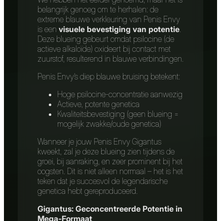
belangrijk genoeg om te herhalen: de
extreme blauwe verkleuring van Penis Envy
is een
visuele bevestiging van potentie
.
Deze blueing gebeurt omdat psilocine (de
actieve alkaloïde) oxideert bij contact met
zuurstof, resulterend in blauwe verbindingen.
Penis Envy’s diep blauwe bruising betekent:
Hoge psilocine-concentratie aanwezig
Actieve, potente genetica
Kwaliteitsbevestiging (geen blueing =
mogelijk zwakke/oude genetica)
Wanneer je jouw Penis Envy Gigantus
kweekt, zal je deze blueing zien tijdens de
groei, bij aanraking, en zeer prominent bij het
oogsten. Dit is niet alleen normaal – het is het
teken dat je succesvol de legendarische
genetica hebt gereproduceerd.
Gigantus: Geconcentreerde Potentie in
Mega-Formaat