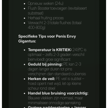
Opnieuw weken (24u)
Flush Booster toevoegen (revitaliseert
substraat)
Herhaal fruiting proces
Verwacht 2-3 totale flushes (totaal
400-800g)
Specifieke Tips voor Penis Envy
Gigantus:
Temperatuur is KRITIEK:
24.8°C is
optimaal – zelfs 2-3 graden verschil
beïnvloedt groei significant
Geduld bij pinning:
PE kan 2-3
dagen langer duren tot pins
verschijnen dan standaard cubensis
Herken de veil:
PE veil is subtiel –
hoed opent niet wijd, let op kleine
scheur rond steel
Handel blue bruising voorzichtig:
Blauwe vlekken zijn normaal, maar
minimaliseer onnodige aanraking
Grotere paddenstoelen = langer