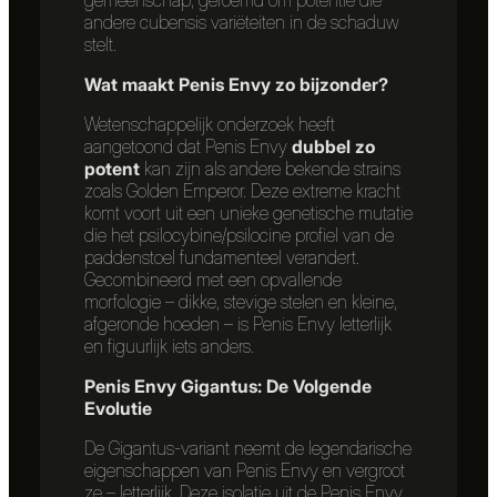
gemeenschap, geroemd om potentie die
andere cubensis variëteiten in de schaduw
stelt.
Wat maakt Penis Envy zo bijzonder?
Wetenschappelijk onderzoek heeft
aangetoond dat Penis Envy
dubbel zo
potent
kan zijn als andere bekende strains
zoals Golden Emperor. Deze extreme kracht
komt voort uit een unieke genetische mutatie
die het psilocybine/psilocine profiel van de
paddenstoel fundamenteel verandert.
Gecombineerd met een opvallende
morfologie – dikke, stevige stelen en kleine,
afgeronde hoeden – is Penis Envy letterlijk
en figuurlijk iets anders.
Penis Envy Gigantus: De Volgende
Evolutie
De Gigantus-variant neemt de legendarische
eigenschappen van Penis Envy en vergroot
ze – letterlijk. Deze isolatie uit de Penis Envy