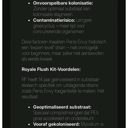
Onvoorspelbare kolonisatie:
Zonder optimaal substraat kan
kolonisatie stagneren
Contaminatierisico:
Langere
groeicyclus = meer tijd voor
concurrerende organismen
Deze factoren maakten Penis Envy historisch
een “expert-level” strain – niet onmogelijk
voor beginners, maar zeker niet aanbevolen
als eerste kweek.
Royale Flush Kit-Voordelen:
RF heeft 14 jaar geïnvesteerd in substraat-
research specifiek om uitdagende strains
zoals Penis Envy toegankelijk te maken. Het
resultaat:
Geoptimaliseerd substraat:
Speciaal compostmengsel dat PE’s
groei accelereert en ondersteunt
Vooraf gekoloniseerd:
Mycelium is