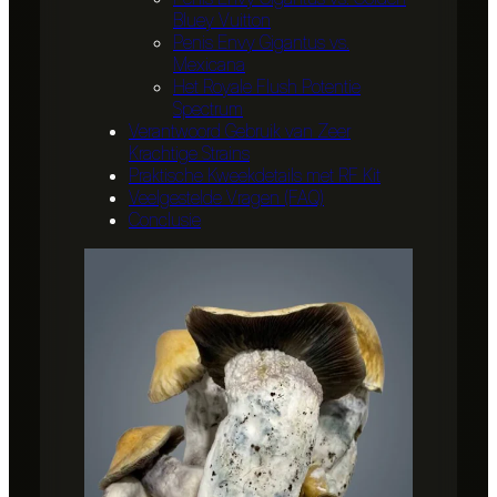
Bluey Vuitton
Penis Envy Gigantus vs.
Mexicana
Het Royale Flush Potentie
Spectrum
Verantwoord Gebruik van Zeer
Krachtige Strains
Praktische Kweekdetails met RF Kit
Veelgestelde Vragen (FAQ)
Conclusie