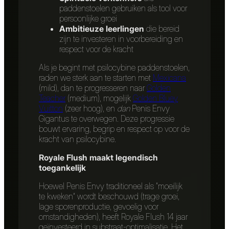
paddenstoelen gebruiken als tool voor
persoonlijke groei
Ambitieuze leerlingen
die bereid
zijn te investeren in voorbereiding en
respect voor de kracht
Als je begint met psilocybine paddenstoelen,
raden we sterk aan te starten met
Mexicana
(mild), dan te progresseren naar
Golden
Teacher
(medium), mogelijk
Golden Bluey
Vuitton
(zeer hoog), en
dan
Penis Envy
Gigantus te overwegen. Deze progressie
bouwt ervaring, begrip en respect op voor de
kracht van psilocybine.
Royale Flush maakt legendisch
toegankelijk
Hoewel Penis Envy traditioneel als “moeilijk
te kweken” wordt beschouwd (trage groei,
lage sporenproductie, gevoelig voor
omstandigheden), heeft Royale Flush 14 jaar
geïnvesteerd in substraat-optimalisatie. Het