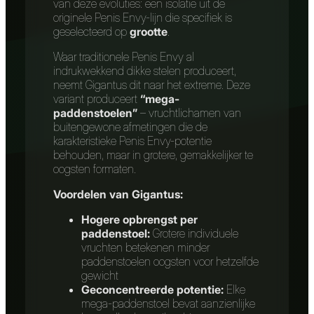
van deze evoluties: een isolatie uit de
originele Penis Envy-lijn die specifiek is
geselecteerd op
grootte
.
Waar traditionele Penis Envy al
indrukwekkend dikke stelen produceert,
neemt Gigantus dit naar het extreme. Deze
variant produceert
“mega-
paddenstoelen”
– vruchtlichamen van
buitengewone afmetingen die de
karakteristieke Penis Envy-potentie
behouden, maar in grotere, gemakkelijker te
oogsten formaten.
Voordelen van Gigantus:
Hogere opbrengst per
paddenstoel:
Grotere individuele
vruchten betekenen minder
paddenstoelen oogsten voor hetzelfde
gewicht
Geconcentreerde potentie:
Elke
mega-paddenstoel bevat aanzienlijke