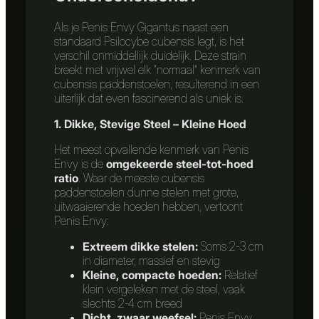
Als je Penis Envy Gigantus naast een
standaard Psilocybe cubensis legt, is het
verschil onmiddellijk duidelijk. Deze strain
breekt met vrijwel elk “normaal” kenmerk van
cubensis paddenstoelen, resulterend in een
uiterlijk dat even fascinerend als uniek is.
1. Dikke, Stevige Steel – Kleine Hoed
Het meest opvallende kenmerk van Penis
Envy is de
omgekeerde steel-tot-hoed
ratio
. Waar de meeste cubensis
paddenstoelen dunne stelen met grote,
uitwaaierende hoeden hebben, vertoont
Penis Envy:
Extreem dikke stelen:
Soms 2-3 cm
in diameter, massief en stevig
Kleine, compacte hoeden:
Relatief
klein vergeleken met de steel, vaak
slechts 2-4 cm breed
Dicht, zwaar weefsel:
Penis Envy