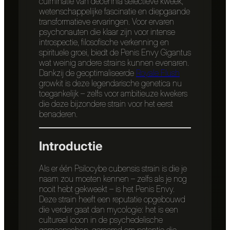
culminatie van decennia selectieve kweek,
wetenschappelijke fascinatie en diepgaande
transformatieve ervaringen. Voor ervaren
psychonauten die klaar zijn voor intense
introspectie, filosofische verkenning en
spirituele groei, biedt de Penis Envy Gigantus
wat weinig andere strains kunnen evenaren.
Dankzij de geoptimaliseerde
Royale Flush
growkit is deze legendarische genetica nu
toegankelijk – zelfs voor ambitieuze kwekers
die deze bijzondere strain voor het eerst
benaderen.
Introductie
Als er één Psilocybe cubensis strain is die je
naam zou moeten kennen – zelfs als je nog
nooit hebt gekweekt – is het Penis Envy.
Deze strain heeft een reputatie opgebouwd
die verder gaat dan mycologie: het is een
cultureel icoon in de psychedelische