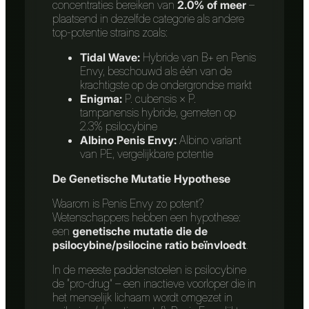
concentraties bereiken van
2.0% of meer
–
plaatsend in dezelfde categorie als andere
top-potentie strains zoals:
Tidal Wave:
Hybride van B+ en Penis
Envy, beschouwd als één van de
krachtigste op de ondergrondse markt
Enigma:
P. cubensis × P.
tampanensis hybride, gemeten op
2.3% psilocybine
Albino Penis Envy:
Albino variant
van PE, vergelijkbare potentie
De Genetische Mutatie Hypothese
Waarom is Penis Envy zo potent?
Wetenschappers hebben een hypothese:
een
genetische mutatie die de
psilocybine/psilocine ratio beïnvloedt
.
In de meeste paddenstoelen is psilocybine
de “pro-drug” – een inactieve voorloper die in
het menselijk lichaam wordt omgezet in