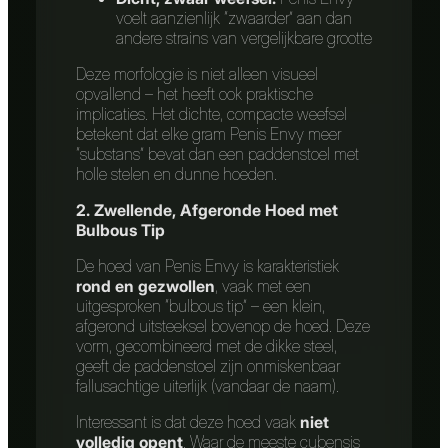
voelt aanzienlijk “zwaarder” aan dan
andere strains van vergelijkbare grootte
Deze morfologie is niet alleen visueel
opvallend – het heeft ook praktische
implicaties. Het dichte, compacte weefsel
betekent dat elke gram Penis Envy meer
“substans” bevat dan een paddenstoel met
holle stelen en dunne hoeden.
2. Zwellende, Afgeronde Hoed met
Bulbous Tip
De hoed van Penis Envy is karakteristiek
rond en gezwollen
, vaak met een
uitgesproken “bulbous tip” – een klein,
afgerond uitsteeksel bovenop de hoed. Deze
vorm, gecombineerd met de dikke steel,
geeft de paddenstoel zijn onmiskenbaar
fallusachtige uiterlijk (vandaar de naam).
Interessant is dat deze hoed vaak
niet
volledig opent
. Waar de meeste cubensis