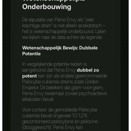
Onderbouwing
De reputatie van Penis Envy als “zeer
krachtige strain” is niet alleen anekdotisch –
het is wetenschappelijk onderbouwd. Laten
we kijken naar de data achter de legende.
Wetenschappelijk Bewijs: Dubbele
Potentie
In vergelijkende potentie-testen is
aangetoond dat Penis Envy
dubbel zo
potent
kan zijn als andere gerenommeerde
Psilocybe cubensis strains zoals Golden
Emperor. Dit betekent dat gram-voor-gram,
Penis Envy tweemaal zoveel psychoactieve
alkaloïden bevat.
Voor context: de gemiddelde Psilocybe
cubensis bevat ongeveer 1.0-1.2%
gecombineerd psilocybine en psilocine
(drooggewicht). Penis Envy kan