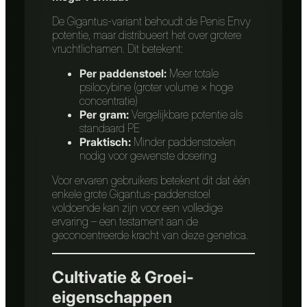
De Gigantus-variant behoudt de Penis Envy
potentie, maar distribueert het over grotere
vruchtlichamen. Dit betekent:
Per paddenstoel:
Meer totale
psilocybine (groter volume × hoge
concentratie)
Per gram:
Vergelijkbare potentie als
standaard PE
Praktisch:
Minder paddenstoelen
nodig voor gewenste dosering
Voor ervaren gebruikers betekent dit dat één
enkele grote Gigantus-paddenstoel
voldoende kan zijn voor een volledige
ervaring – een testament aan de
geconcentreerde kracht van deze genetica.
Cultivatie & Groei-
eigenschappen