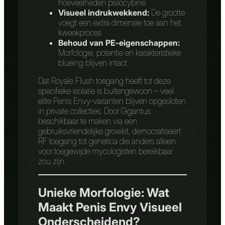
hoeveelheden psilocybine
Visueel indrukwekkend:
De grootte
voegt een extra dimensie toe aan het
kweekproces
Behoud van PE-eigenschappen:
Morfologie, potentie en karakteristieke
blueing blijven intact
Dat Royale Flush toegang heeft tot deze
specifieke isolatie is buitengewoon – veel
elite Penis Envy-varianten blijven opgesloten
in private collecties. Door Gigantus
beschikbaar te maken via een
gebruiksvriendelijke growkit, democratiseert
RF toegang tot genetica die anders alleen
voor toegewijde mycologisten bereikbaar
zou zijn.
Unieke Morfologie: Wat
Maakt Penis Envy Visueel
Onderscheidend?