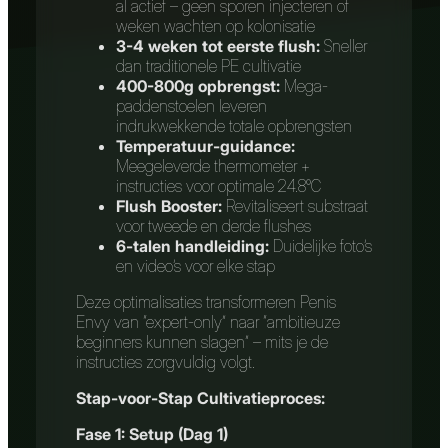
al actief – geen sporen injecteren of
weken wachten op kolonisatie
3-4 weken tot eerste flush:
Sneller
dan traditionele PE cultivatie
400-800g opbrengst:
Mega-
paddenstoelen leveren
indrukwekkende totale opbrengsten
Temperatuur-guidance:
Meegeleverde thermometer +
instructies voor optimale 24.8°C
Flush Booster:
Revitaliseert substraat
voor tweede en derde flushes
6-talen handleiding:
Duidelijke foto’s
en video’s voor elke stap
Deze optimalisaties transformeren Penis
Envy van “expert-only” naar “ambitieuze
beginners kunnen slagen” – mits je de
instructies zorgvuldig volgt.
Stap-voor-Stap Cultivatieproces:
Fase 1: Setup (Dag 1)