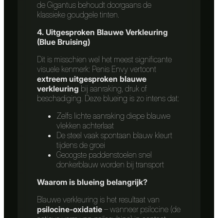
de Gigantus behoudt doorgaans de
klassieke goudgele tinten.
4. Uitgesproken Blauwe Verkleuring
(Blue Bruising)
Dit is misschien wel het meest significante
visuele kenmerk: Penis Envy vertoont
extreem uitgesproken blauwe
verkleuring
bij aanraking, druk of
beschadiging. Deze blueing is zo intens dat:
Zelfs lichte aanraking diepe blauwe
vlekken achterlaat
De steel vaak spontaan blauw kleurt
tijdens de groei
Geoogste paddenstoelen snel
donkerblauw worden bij transport
Waarom is blueing belangrijk?
Blauwe verkleuring is het resultaat van
psilocine-oxidatie
– wanneer psilocine (de