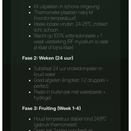
Kit uitpakken in schone omgeving
Thermometer plaatsen nabij kit
(monitor temperatuur!)
Ideale locatie vinden: 24-25°C, indirect
licht, schoon
Wacht op 100% witte kolonisatie + 1
week versterking (RF mycelium is vaak
al klaar of bijna klaar)
Fase 2: Weken (24 uur)
Substraat 24 uur onderdompelen in
koud water
Goed afgieten (knijptest: 1-2 druppels =
perfect)
Plaats in buitenzak met waterparels +
hydrogel
Fase 3: Fruiting (Week 1-4)
Houd temperatuur stabiel rond 24.8°C
(gebruik thermometer!)
Open zak 2x/dag voor fresh air