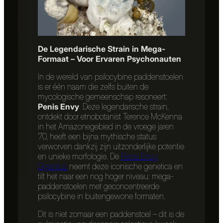
De Legendarische Strain in Mega-
Formaat – Voor Ervaren Psychonauten
In de wereld van psilocybine paddenstoelen
is er één naam die zelfs buiten de
mycologische gemeenschap resoneert:
Penis Envy
. Deze legendarische strain,
ontdekt door etnobotanist Terence McKenna
in het Amazonegebied in de vroege jaren
’70, heeft een bijna mythische status
verworven dankzij zijn uitzonderlijke potentie
en unieke morfologie. De
Penis Envy
Gigantus
neemt deze iconische genetica en
tilt het naar een nog hoger niveau: mega-
paddenstoelen met geconcentreerde
psilocybine in buitengewone formaten.
Dit is niet zomaar een paddenstoel – dit is de