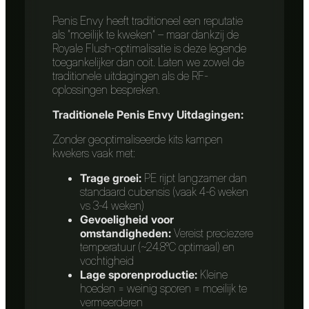
Penis Envy heeft traditioneel een reputatie
als “moeilijk te kweken” – maar dankzij de
Royale Flush-optimalisatie is deze legende
toegankelijker dan ooit. Laten we zowel de
traditionele uitdagingen als de RF-
oplossingen bespreken.
Traditionele Penis Envy Uitdagingen:
Zonder geoptimaliseerde kits kampen
kwekers vaak met:
Trage groei:
PE rijpt langzamer dan
standaard cubensis (vaak 4-6 weken
vs 3-4 weken)
Gevoeligheid voor
omstandigheden:
Vereist preciezere
temperatuur (~24.8°C optimaal) en
vochtigheid
Lage sporenproductie:
Kleine
hoeden = weinig sporen = moeilijk te
vermeerderen