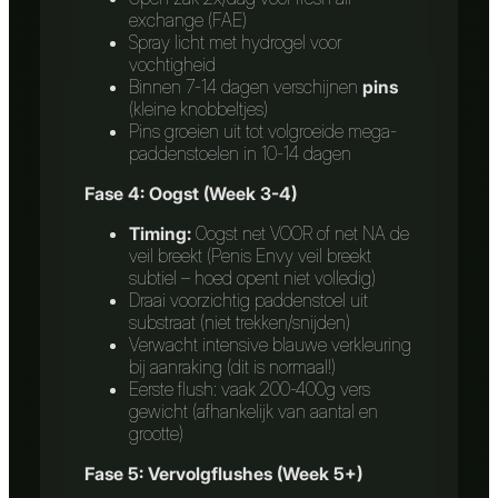
exchange (FAE)
Spray licht met hydrogel voor
vochtigheid
Binnen 7-14 dagen verschijnen
pins
(kleine knobbeltjes)
Pins groeien uit tot volgroeide mega-
paddenstoelen in 10-14 dagen
Fase 4: Oogst (Week 3-4)
Timing:
Oogst net VOOR of net NA de
veil breekt (Penis Envy veil breekt
subtiel – hoed opent niet volledig)
Draai voorzichtig paddenstoel uit
substraat (niet trekken/snijden)
Verwacht intensive blauwe verkleuring
bij aanraking (dit is normaal!)
Eerste flush: vaak 200-400g vers
gewicht (afhankelijk van aantal en
grootte)
Fase 5: Vervolgflushes (Week 5+)