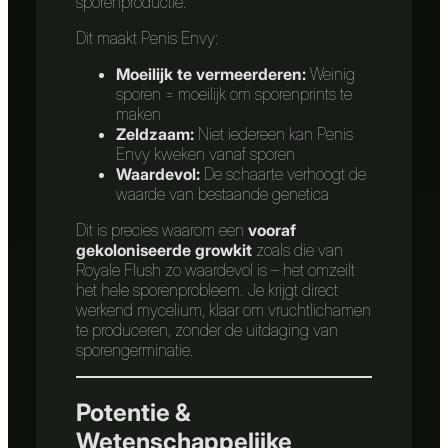
sporenproductie.
Dit maakt Penis Envy:
Moeilijk te vermeerderen:
Weinig
sporen = moeilijk om sporenprints te
maken
Zeldzaam:
Niet iedereen kan Penis
Envy kweken vanaf sporen
Waardevol:
De schaarte verhoogt de
waarde van bestaande genetica
Dit is precies waarom een
vooraf
gekoloniseerde growkit
zoals die van
Royale Flush zo waardevol is – het omzeilt
het hele sporenprobleem. Je krijgt direct
werkend mycelium, klaar om vruchtlichamen
te produceren, zonder de uitdaging van
sporengerminatie.
Potentie &
Wetenschappelijke