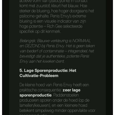
actieve vorm van psilocybine) in contact
komt met zuurstof, kleurt het blauw. Hoe
sterker de blueing, hoe hoger doorgaans het
psilocine-gehalte. Penis Envy’s extreme
blueing is een visuele indicator van zijn
hoge potentie – Rich Gee selecteerde
specifiek op dit kenmerk.
Belangrijk: Blauwe verkleuring is NORMAAL
en GEZOND bij Penis Envy. Het is geen teken
van bederf of contaminatie – integendeel, het
bevestigt dat je authentieke, potente Penis
Envy aan het kweken bent.
5. Lage Sporenproductie: Het
Cultivatie-Probleem
De kleine hoed van Penis Envy heeft een
praktische consequentie:
zeer lage
sporenproductie
. Paddenstoelen
produceren sporen onder de hoed (op de
lamellen/kieuwen), en een kleinere hoed
betekent simpelweg minder oppervlakte voor