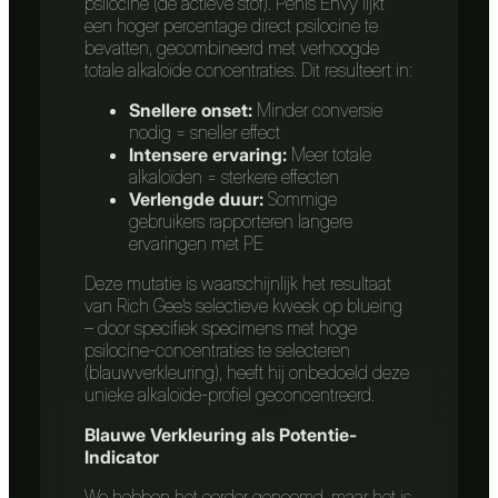
psilocine (de actieve stof). Penis Envy lijkt
een hoger percentage direct psilocine te
bevatten, gecombineerd met verhoogde
totale alkaloïde concentraties. Dit resulteert in:
Snellere onset:
Minder conversie
nodig = sneller effect
Intensere ervaring:
Meer totale
alkaloïden = sterkere effecten
Verlengde duur:
Sommige
gebruikers rapporteren langere
ervaringen met PE
Deze mutatie is waarschijnlijk het resultaat
van Rich Gee’s selectieve kweek op blueing
– door specifiek specimens met hoge
psilocine-concentraties te selecteren
(blauwverkleuring), heeft hij onbedoeld deze
unieke alkaloïde-profiel geconcentreerd.
Blauwe Verkleuring als Potentie-
Indicator
We hebben het eerder genoemd, maar het is