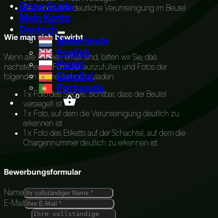
Grow Guide
Sie haben eine deutliche Verunreinigung im Beutel
Mein Konto
Deutsch
Wie man sich bewirbt
Nederlands
English
Wenn alle Kriterien erfüllt sind, bitten wir Sie, das
Polski
nachstehende Formular auszufüllen und Fotos der
Español
folgenden Elemente hochzuladen:
Português
1 x Foto des Siegels: sichtbar, dass der Beutel
0
versiegelt ist
1 x Foto, auf dem die Verunreinigung deutlich zu
erkennen ist
1 x Foto des Etiketts auf der Schachtel, auf dem die
Chargennummer deutlich zu erkennen ist
Bewerbungsformular
Name
E-Mail