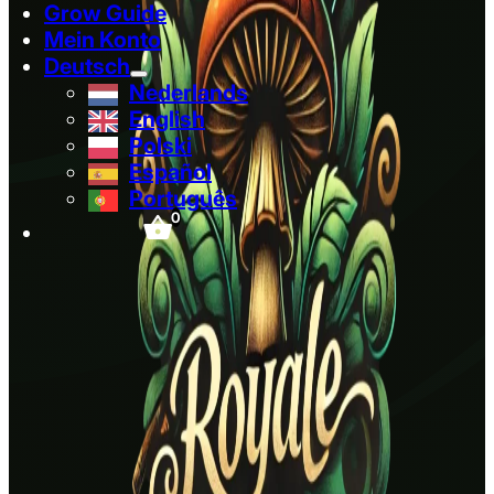
Grow Guide
Mein Konto
Deutsch
Nederlands
English
Polski
Español
Português
0