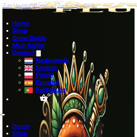
Zum Hauptinhalt springen
Zur Fußzeile gehen
Home
Shop
Grow Guide
Mein Konto
Deutsch
Nederlands
English
Polski
Español
Português
0
Home
Shop