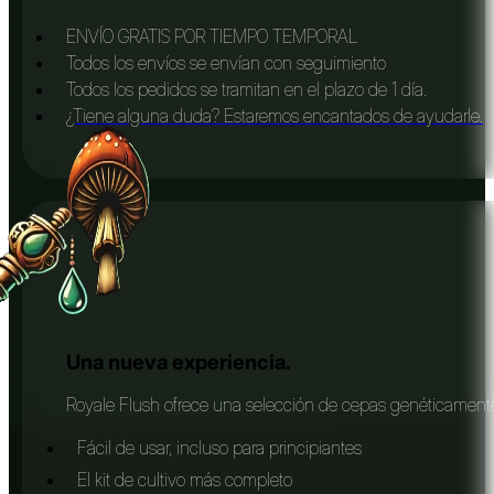
ENVÍO GRATIS POR TIEMPO TEMPORAL
Todos los envíos se envían con seguimiento
Todos los pedidos se tramitan en el plazo de 1 día.
¿Tiene alguna duda? Estaremos encantados de ayudarle.
Una nueva experiencia.
Royale Flush ofrece una selección de cepas genéticamente 
Fácil de usar, incluso para principiantes
El kit de cultivo más completo