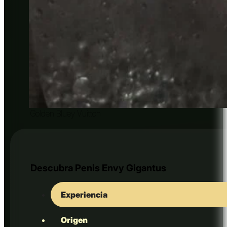
Golden Bluey Vuitton
Descubra Penis Envy Gigantus
Experiencia
Origen