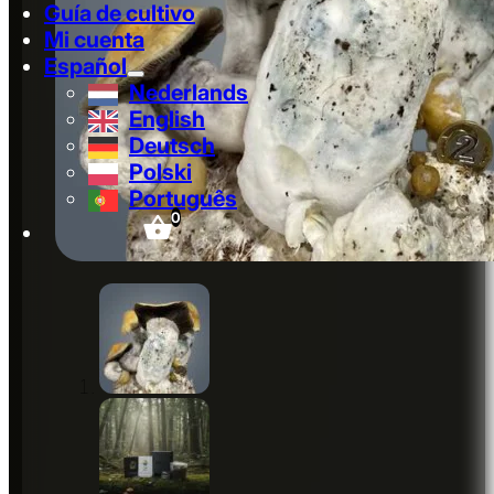
Guía de cultivo
Mi cuenta
Español
Nederlands
English
Deutsch
Polski
Português
0