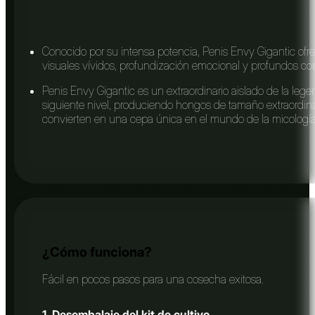
Conocido por su intensa potencia, Penis Envy Gigantic ofr
visuales vívidos, profundización emocional y profundos con
Penis Envy Gigantic es un extraordinario aislado de la lege
siguiente nivel, produciendo hongos de tamaño extraordinar
convierten en una cepa única en el mundo de la micología
¿Cómo funciona?
Fácil en pocos pasos para una cosecha exitosa.
1. Desembalaje del kit de cultivo