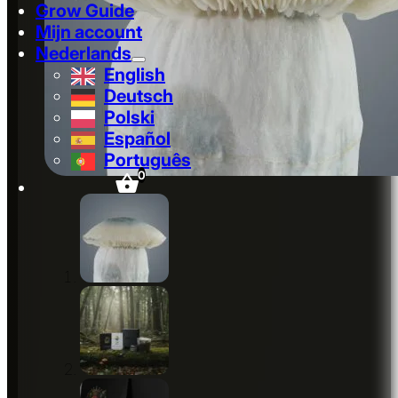
Grow Guide
Mijn account
Nederlands
English
Deutsch
Polski
Español
Português
0