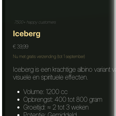
7.500+ happy customers
Iceberg
€
39,99
Nu met gratis verzending (tot 1 september)
Iceberg is een krachtige albino varian
visuele en spirituele effecten.
Volume: 1200 cc
Opbrengst: 400 tot 800 gram
Groeitijd: ≈ 2 tot 3 weken
Potentie: Gemiddeld