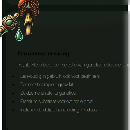
Een nieuwe ervaring.
Royale Flush biedt een selectie van genetisch stabiele, uni
Eenvoudig in gebruik, ook voor beginners
De meest complete grow kit
Zeldzame en sterke genetica
Premium substraat voor optimale groei
Inclusief duidelijke handleiding + video's