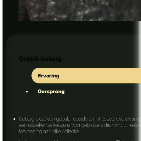
Golden Bluey Vuitton
Ontdek Iceberg
Ervaring
Oorsprong
Iceberg biedt een gebalanceerde en introspectieve ervaring,
een uitstekende keuze is voor gebruikers die mindfulness 
toevoeging aan elke collectie.