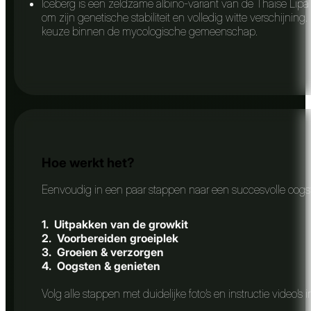
Iceberg is een zeldzame albino-variant van de Thaise Lipa Y
om zijn genetische stabiliteit en volledig witte verschijni
keuze binnen de mycologische gemeenschap.
Hoe werkt het?
Eenvoudig in een paar stappen naar een succesvolle oogst
1. Uitpakken van de growkit
2. Voorbereiden groeiplek
3. Groeien & verzorgen
4. Oogsten & genieten
Volg alle stappen met duidelijke foto’s en instructie video’s