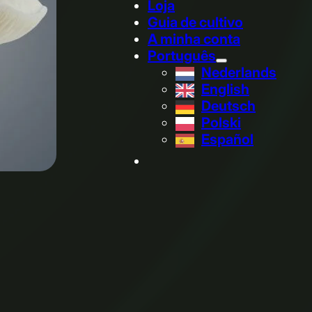
Loja
Guia de cultivo
A minha conta
Português
Nederlands
English
Deutsch
Polski
Español