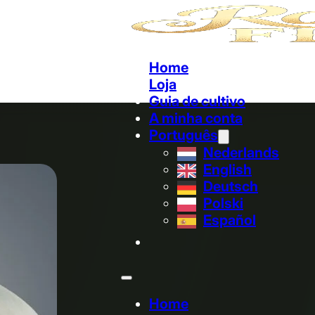
Home
Loja
Guia de cultivo
A minha conta
Português
Nederlands
English
Deutsch
Polski
Español
Home