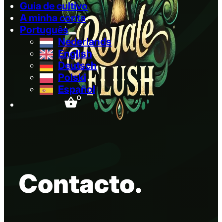
Guia de cultivo
A minha conta
Português
Nederlands
English
Deutsch
Polski
Español
0
Contacto.