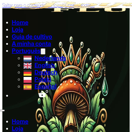
Saltar para o conteúdo principal
Ir para o rodapé
Home
Loja
Guia de cultivo
A minha conta
Português
Nederlands
English
Deutsch
Polski
Español
0
Home
Loja