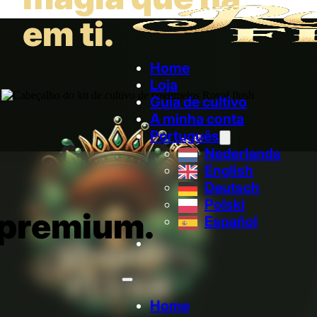
em ti.
Home
Loja
Guia de cultivo
A minha conta
Português
Nederlands
English
Deutsch
Polski
o premium.
Español
Home