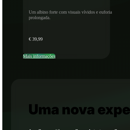
Um albino forte com visuais vívidos e euforia
prolongada.
€
39,99
Mais informações
Uma nova expe