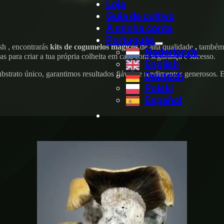
Loja
Guia de cultivo
A minha conta
Português
h , encontrarás
kits de cogumelos mágicos
de alta qualidade
,
também
Nederlands
as para criar a tua própria colheita em casa com segurança e sucesso.
English
trato único, garantimos resultados fiáveis e rendimentos generosos. E
Deutsch
Polski
Español