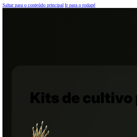
Saltar para o conteúdo principal
Ir para o rodapé
Kits de cultiv