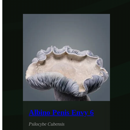
Albino Penis Envy 6
Psilocybe Cubensis