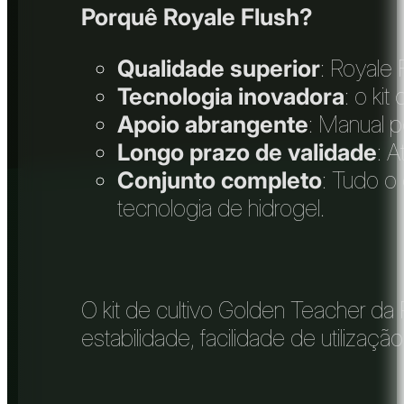
Porquê Royale Flush?
Qualidade superior
: Royale 
Tecnologia inovadora
: o ki
Apoio abrangente
: Manual p
Longo prazo de validade
: 
Conjunto completo
: Tudo o 
tecnologia de hidrogel.
O kit de cultivo Golden Teacher da
estabilidade, facilidade de utiliza