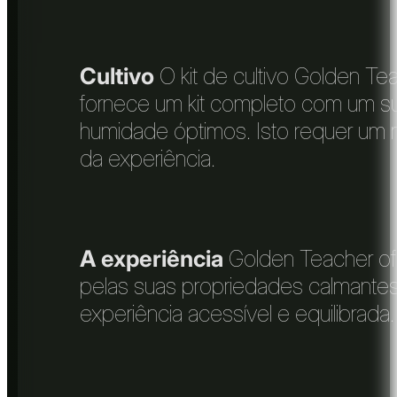
Cultivo
O kit de cultivo Golden Tea
fornece um kit completo com um su
humidade óptimos. Isto requer um
da experiência.
A experiência
Golden Teacher ofe
pelas suas propriedades calmantes 
experiência acessível e equilibrada.