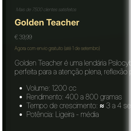
Mais de 7.500 clientes satisfeitos
Golden Teacher
€
39,99
Agora com envio gratuito (até 1 de setembro)
Golden Teacher é uma lendária Psilocy
perfeita para a atenção plena, reflexão p
Volume: 1200 cc
Rendimento: 400 a 800 gramas
Tempo de crescimento:
≈
3 a 4 s
Potência: Ligeira - média