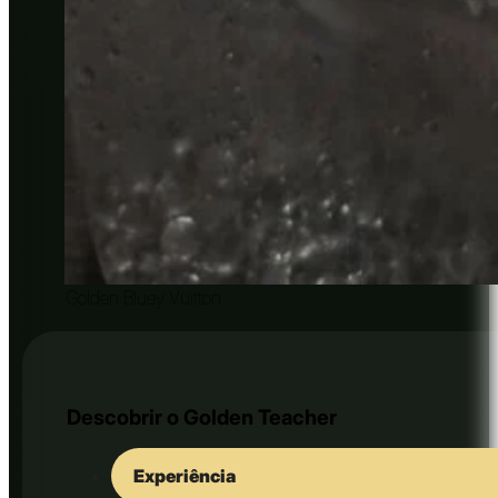
Golden Bluey Vuitton
Descobrir o Golden Teacher
Experiência