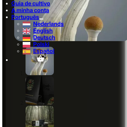
Guia de cultivo
A minha conta
Português
Nederlands
English
Deutsch
Polski
Español
0