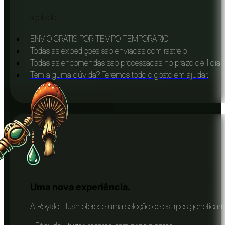
Esgotado
ENVIO GRÁTIS POR TEMPO TEMPORÁRIO
Todas as expedições são enviadas com rastreio
Todas as encomendas são processadas no prazo de 1 dia.
Tem alguma dúvida? Teremos todo o gosto em ajudar.
Uma nova experiência.
A Royale Flush oferece uma seleção de estirpes geneticamen